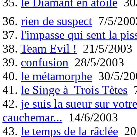
35.
le Diamant en àtoile
30/
36.
rien de suspect
7/5/200
37.
l'impasse qui sent la pis
38.
Team Evil !
21/5/2003
39.
confusion
28/5/2003
40.
le métamorphe
30/5/20
41.
le Singe à Trois Tètes
7
42.
je suis la sueur sur votr
cauchemar...
14/6/2003
43.
le temps de la râclée
20/