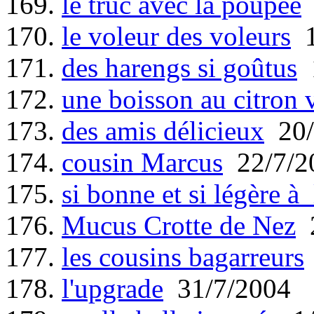
169.
le truc avec la poupée
170.
le voleur des voleurs
1
171.
des harengs si goûtus
1
172.
une boisson au citron 
173.
des amis délicieux
20/
174.
cousin Marcus
22/7/2
175.
si bonne et si légère à 
176.
Mucus Crotte de Nez
2
177.
les cousins bagarreurs
178.
l'upgrade
31/7/2004