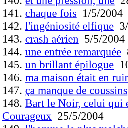
140.
et une pression, une
28
141.
chaque fois
1/5/2004
142.
l'ingéniosité elfique
3/
143.
crash aérien
5/5/2004
144.
une entrée remarquée
8
145.
un brillant épilogue
10
146.
ma maison était en rui
147.
ça manque de coussins
148.
Bart le Noir, celui qui
Courageux
25/5/2004