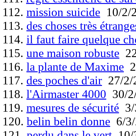
112.
mission suicide
10/2/
113.
des choses très étrange
114.
il faut faire quelque ch
115.
une maison robuste
22
116.
la plante de Maxime
2
117.
des poches d'air
27/2/
118.
l'Airmaster 4000
30/2
119.
mesures de sécurité
3/
120.
belin belin donne
6/3/
121.
perdu dans le vert
10/