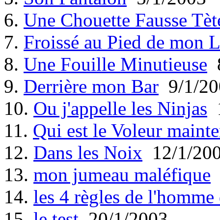
6.
Une Chouette Fausse Tèt
7.
Froissé au Pied de mon L
8.
Une Fouille Minutieuse
8
9.
Derrière mon Bar
9/1/20
10.
Ou j'appelle les Ninjas
1
11.
Qui est le Voleur mainte
12.
Dans les Noix
12/1/20
13.
mon jumeau maléfique
14.
les 4 règles de l'homme
15.
le test
20/1/2003