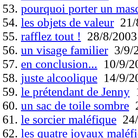
53.
pourquoi porter un mas
54.
les objets de valeur
21/
55.
rafflez tout !
28/8/2003
56.
un visage familier
3/9/
57.
en conclusion...
10/9/2
58.
juste alcoolique
14/9/2
59.
le prétendant de Jenny
1
60.
un sac de toile sombre
2
61.
le sorcier maléfique
24/
62.
les quatre joyaux maléf