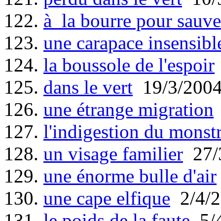
122.
à la bourre pour sauv
123.
une carapace insensibl
124.
la boussole de l'espoir
125.
dans le vert
19/3/200
126.
une étrange migration
127.
l'indigestion du monst
128.
un visage familier
27/
129.
une énorme bulle d'air
130.
une cape elfique
2/4/2
131.
le poids de la faute
5/4