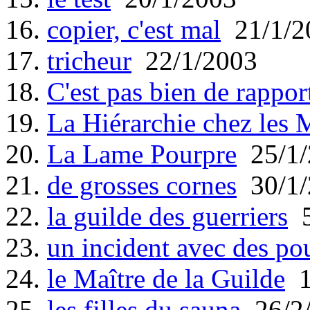
16.
copier, c'est mal
21/1/2
17.
tricheur
22/1/2003
18.
C'est pas bien de rappor
19.
La Hiérarchie chez les 
20.
La Lame Pourpre
25/1/
21.
de grosses cornes
30/1/
22.
la guilde des guerriers
5
23.
un incident avec des po
24.
le Maître de la Guilde
1
25.
les filles du sauna
26/2