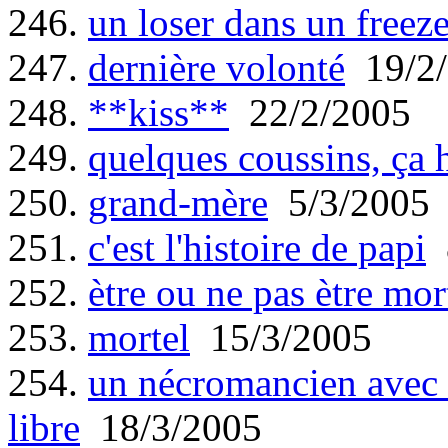
246.
un loser dans un freeze
247.
dernière volonté
19/2/
248.
**kiss**
22/2/2005
249.
quelques coussins, ça 
250.
grand-mère
5/3/2005
251.
c'est l'histoire de papi
8
252.
ètre ou ne pas ètre mor
253.
mortel
15/3/2005
254.
un nécromancien avec 
libre
18/3/2005