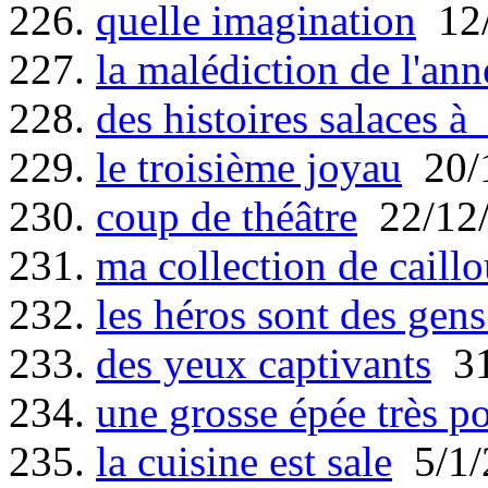
226.
quelle imagination
12/
227.
la malédiction de l'an
228.
des histoires salaces 
229.
le troisième joyau
20/
230.
coup de théâtre
22/12
231.
ma collection de caill
232.
les héros sont des gen
233.
des yeux captivants
31
234.
une grosse épée très p
235.
la cuisine est sale
5/1/