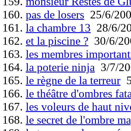
159.
monsieur Restes de Gl
160.
pas de losers
25/6/20
161.
la chambre 13
28/6/2
162.
et la piscine ?
30/6/20
163.
les membres important
164.
la poterie ninja
3/7/20
165.
le règne de la terreur
5
166.
le théâtre d'ombres fata
167.
les voleurs de haut ni
168.
le secret de l'ombre m