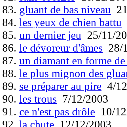
83.
gluant de bas niveau
21
84.
les yeux de chien battu
85.
un dernier jeu
25/11/20
86.
le dévoreur d'âmes
28/1
87.
un diamant en forme de
88.
le plus mignon des glua
89.
se préparer au pire
4/12
90.
les trous
7/12/2003
91.
ce n'est pas drôle
10/12
92.
la chute
12/12/2003