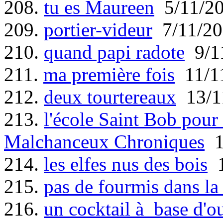
208.
tu es Maureen
5/11/2
209.
portier-videur
7/11/20
210.
quand papi radote
9/1
211.
ma première fois
11/1
212.
deux tourtereaux
13/1
213.
l'école Saint Bob pour
Malchanceux Chroniques
1
214.
les elfes nus des bois
1
215.
pas de fourmis dans la
216.
un cocktail à base d'o