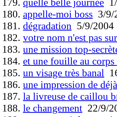
179.
quelle belle journée
1/
180.
appelle-moi boss
3/9/
181.
dégradation
5/9/2004
182.
votre nom n'est pas sur 
183.
une mission top-secrèt
184.
et une fouille au corps 
185.
un visage très banal
16
186.
une impression de déjà
187.
la livreuse de caillou b
188.
le changement
22/9/2