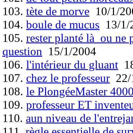
103.
tète de morve
10/1/20
104.
boule de mucus
13/1/
105.
rester planté là ou ne pa
question
15/1/2004
106.
l'intérieur du gluant
18
107.
chez le professeur
22/
108.
le PlongéeMaster 400
109.
professeur ET invente
110.
aun niveau de l'entrej
111.
règle essentielle de sur