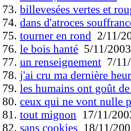
73.
billevesées vertes et ro
74.
dans d'atroces souffranc
75.
tourner en rond
2/11/2
76.
le bois hanté
5/11/2003
77.
un renseignement
7/11/
78.
j'ai cru ma dernière heu
79.
les humains ont goût de
80.
ceux qui ne vont nulle p
81.
tout mignon
17/11/200
82.
sans cookies
18/11/200