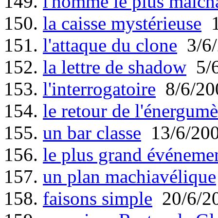
149.
l'homme le plus malc
150.
la caisse mystérieuse
1
151.
l'attaque du clone
3/6/
152.
la lettre de shadow
5/6
153.
l'interrogatoire
8/6/20
154.
le retour de l'énergum
155.
un bar classe
13/6/20
156.
le plus grand événemen
157.
un plan machiavélique
158.
faisons simple
20/6/2