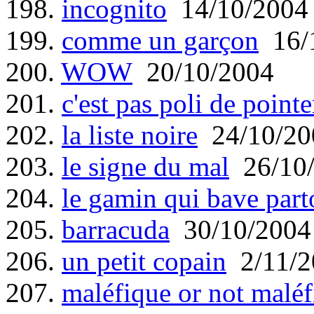
198.
incognito
14/10/2004
199.
comme un garçon
16/
200.
WOW
20/10/2004
201.
c'est pas poli de point
202.
la liste noire
24/10/20
203.
le signe du mal
26/10
204.
le gamin qui bave part
205.
barracuda
30/10/2004
206.
un petit copain
2/11/2
207.
maléfique or not maléf