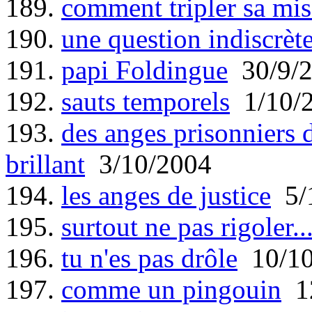
189.
comment tripler sa mis
190.
une question indiscrèt
191.
papi Foldingue
30/9/
192.
sauts temporels
1/10/
193.
des anges prisonniers d
brillant
3/10/2004
194.
les anges de justice
5/
195.
surtout ne pas rigoler..
196.
tu n'es pas drôle
10/10
197.
comme un pingouin
12