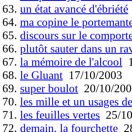
63.
un état avancé d'ébriété
64.
ma copine le portemant
65.
discours sur le compor
66.
plutôt sauter dans un rav
67.
la mémoire de l'alcool
1
68.
le Gluant
17/10/2003
69.
super boulot
20/10/200
70.
les mille et un usages de
71.
les feuilles vertes
25/10
72.
demain, la fourchette
28