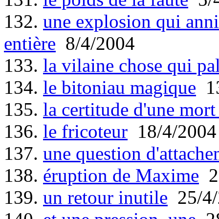
132.
une explosion qui anni
entière
8/4/2004
133.
la vilaine chose qui pa
134.
le bitoniau magique
13
135.
la certitude d'une mor
136.
le fricoteur
18/4/2004
137.
une question d'attach
138.
éruption de Maxime
22
139.
un retour inutile
25/4/