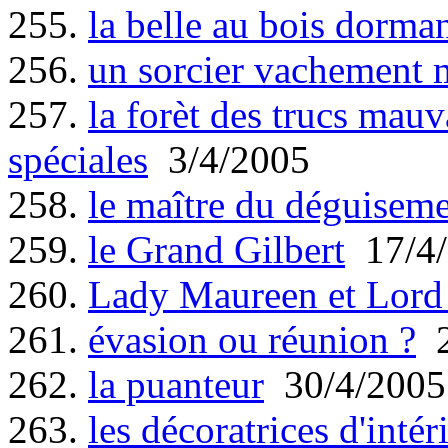
255.
la belle au bois dorma
256.
un sorcier vachement 
257.
la forèt des trucs mauv
spéciales
3/4/2005
258.
le maître du déguisem
259.
le Grand Gilbert
17/4/
260.
Lady Maureen et Lord 
261.
évasion ou réunion ?
2
262.
la puanteur
30/4/2005
263.
les décoratrices d'intér