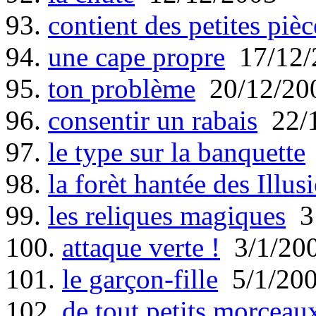
93.
contient des petites pièc
94.
une cape propre
17/12/
95.
ton problème
20/12/20
96.
consentir un rabais
22/1
97.
le type sur la banquette
98.
la forèt hantée des Illus
99.
les reliques magiques
31
100.
attaque verte !
3/1/20
101.
le garçon-fille
5/1/20
102.
de tout petits morceau