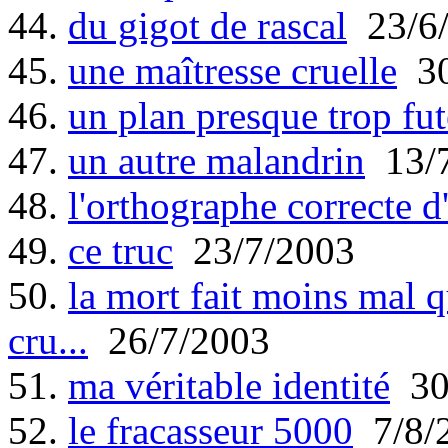
44.
du gigot de rascal
23/6
45.
une maîtresse cruelle
30
46.
un plan presque trop fut
47.
un autre malandrin
13/7
48.
l'orthographe correcte d'
49.
ce truc
23/7/2003
50.
la mort fait moins mal q
cru...
26/7/2003
51.
ma véritable identité
30
52.
le fracasseur 5000
7/8/