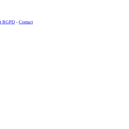
 et RGPD
-
Contact