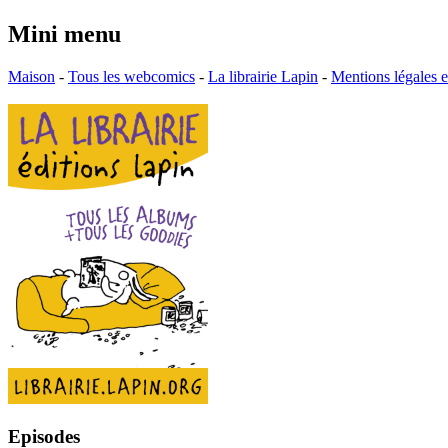
Mini menu
Maison
-
Tous les webcomics
-
La librairie Lapin
-
Mentions légales
Episodes