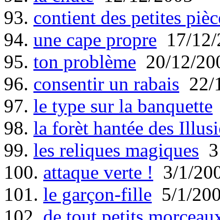
93.
contient des petites pièc
94.
une cape propre
17/12/
95.
ton problème
20/12/20
96.
consentir un rabais
22/1
97.
le type sur la banquette
98.
la forèt hantée des Illus
99.
les reliques magiques
31
100.
attaque verte !
3/1/20
101.
le garçon-fille
5/1/20
102.
de tout petits morceau