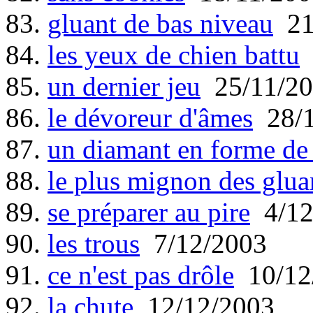
83.
gluant de bas niveau
21
84.
les yeux de chien battu
85.
un dernier jeu
25/11/20
86.
le dévoreur d'âmes
28/1
87.
un diamant en forme de
88.
le plus mignon des glua
89.
se préparer au pire
4/12
90.
les trous
7/12/2003
91.
ce n'est pas drôle
10/12
92.
la chute
12/12/2003