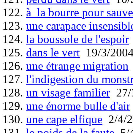
122.
à la bourre pour sauv
123.
une carapace insensibl
124.
la boussole de l'espoir
125.
dans le vert
19/3/200
126.
une étrange migration
127.
l'indigestion du monst
128.
un visage familier
27/
129.
une énorme bulle d'air
130.
une cape elfique
2/4/2
131.
le poids de la faute
5/4