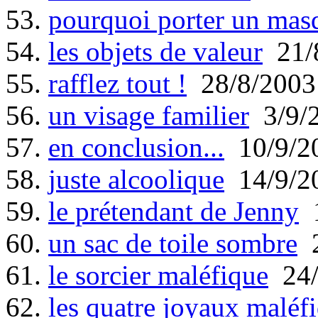
53.
pourquoi porter un mas
54.
les objets de valeur
21/
55.
rafflez tout !
28/8/2003
56.
un visage familier
3/9/
57.
en conclusion...
10/9/2
58.
juste alcoolique
14/9/2
59.
le prétendant de Jenny
1
60.
un sac de toile sombre
2
61.
le sorcier maléfique
24/
62.
les quatre joyaux maléf