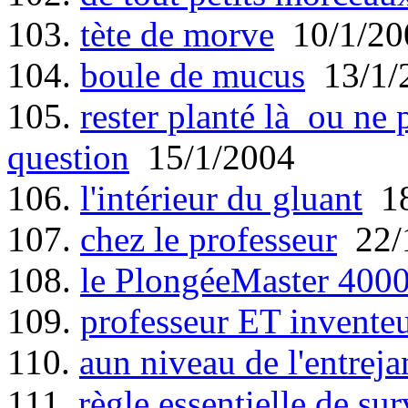
103.
tète de morve
10/1/20
104.
boule de mucus
13/1/
105.
rester planté là ou ne pa
question
15/1/2004
106.
l'intérieur du gluant
18
107.
chez le professeur
22/
108.
le PlongéeMaster 400
109.
professeur ET invente
110.
aun niveau de l'entrej
111.
règle essentielle de sur