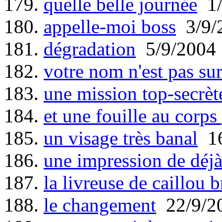
179.
quelle belle journée
1/
180.
appelle-moi boss
3/9/
181.
dégradation
5/9/2004
182.
votre nom n'est pas sur 
183.
une mission top-secrèt
184.
et une fouille au corps 
185.
un visage très banal
16
186.
une impression de déjà
187.
la livreuse de caillou b
188.
le changement
22/9/2