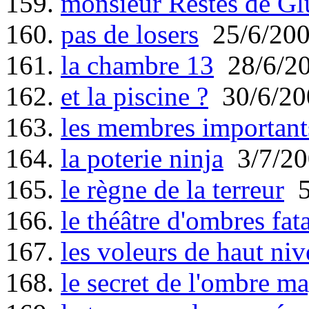
159.
monsieur Restes de Gl
160.
pas de losers
25/6/20
161.
la chambre 13
28/6/2
162.
et la piscine ?
30/6/20
163.
les membres important
164.
la poterie ninja
3/7/20
165.
le règne de la terreur
5
166.
le théâtre d'ombres fata
167.
les voleurs de haut ni
168.
le secret de l'ombre m