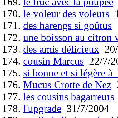
169.
le truc avec la poupée
170.
le voleur des voleurs
1
171.
des harengs si goûtus
1
172.
une boisson au citron 
173.
des amis délicieux
20/
174.
cousin Marcus
22/7/2
175.
si bonne et si légère à 
176.
Mucus Crotte de Nez
2
177.
les cousins bagarreurs
178.
l'upgrade
31/7/2004