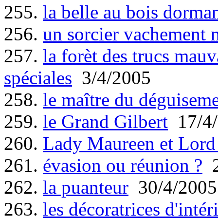
255.
la belle au bois dorma
256.
un sorcier vachement 
257.
la forèt des trucs mauv
spéciales
3/4/2005
258.
le maître du déguisem
259.
le Grand Gilbert
17/4/
260.
Lady Maureen et Lord 
261.
évasion ou réunion ?
2
262.
la puanteur
30/4/2005
263.
les décoratrices d'intér