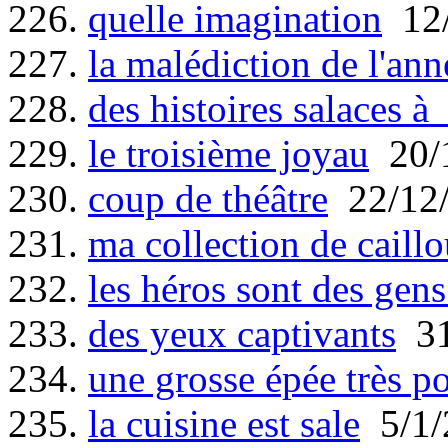
226.
quelle imagination
12/
227.
la malédiction de l'an
228.
des histoires salaces 
229.
le troisième joyau
20/
230.
coup de théâtre
22/12
231.
ma collection de caill
232.
les héros sont des gen
233.
des yeux captivants
31
234.
une grosse épée très p
235.
la cuisine est sale
5/1/