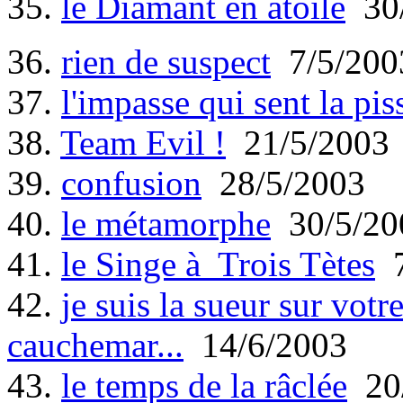
35.
le Diamant en àtoile
30/
36.
rien de suspect
7/5/200
37.
l'impasse qui sent la pis
38.
Team Evil !
21/5/2003
39.
confusion
28/5/2003
40.
le métamorphe
30/5/20
41.
le Singe à Trois Tètes
7
42.
je suis la sueur sur votr
cauchemar...
14/6/2003
43.
le temps de la râclée
20/