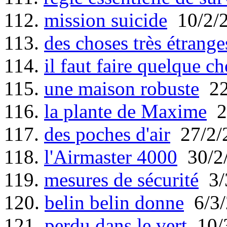
112.
mission suicide
10/2/
113.
des choses très étrange
114.
il faut faire quelque ch
115.
une maison robuste
22
116.
la plante de Maxime
2
117.
des poches d'air
27/2/
118.
l'Airmaster 4000
30/2
119.
mesures de sécurité
3/
120.
belin belin donne
6/3/
121.
perdu dans le vert
10/