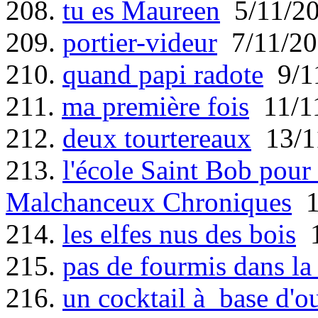
208.
tu es Maureen
5/11/2
209.
portier-videur
7/11/20
210.
quand papi radote
9/1
211.
ma première fois
11/1
212.
deux tourtereaux
13/1
213.
l'école Saint Bob pour
Malchanceux Chroniques
1
214.
les elfes nus des bois
1
215.
pas de fourmis dans la
216.
un cocktail à base d'o