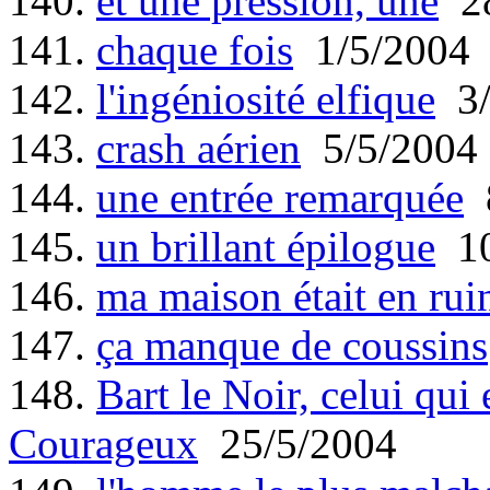
140.
et une pression, une
28
141.
chaque fois
1/5/2004
142.
l'ingéniosité elfique
3/
143.
crash aérien
5/5/2004
144.
une entrée remarquée
8
145.
un brillant épilogue
10
146.
ma maison était en rui
147.
ça manque de coussins
148.
Bart le Noir, celui qui
Courageux
25/5/2004