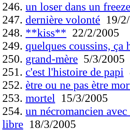
246.
un loser dans un freeze
247.
dernière volonté
19/2/
248.
**kiss**
22/2/2005
249.
quelques coussins, ça 
250.
grand-mère
5/3/2005
251.
c'est l'histoire de papi
8
252.
ètre ou ne pas ètre mor
253.
mortel
15/3/2005
254.
un nécromancien avec 
libre
18/3/2005