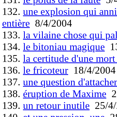
132.
une explosion qui anni
entière
8/4/2004
133.
la vilaine chose qui pa
134.
le bitoniau magique
13
135.
la certitude d'une mor
136.
le fricoteur
18/4/2004
137.
une question d'attach
138.
éruption de Maxime
22
139.
un retour inutile
25/4/