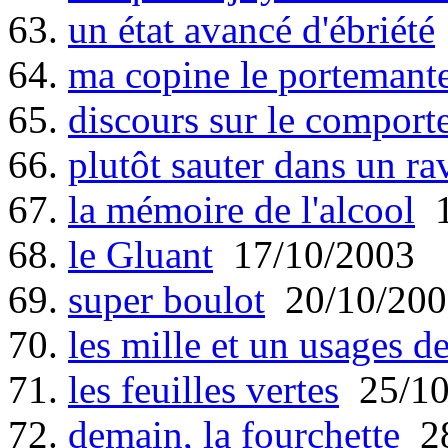
63.
un état avancé d'ébriété
64.
ma copine le portemant
65.
discours sur le compor
66.
plutôt sauter dans un rav
67.
la mémoire de l'alcool
1
68.
le Gluant
17/10/2003
69.
super boulot
20/10/200
70.
les mille et un usages de
71.
les feuilles vertes
25/10
72.
demain, la fourchette
28