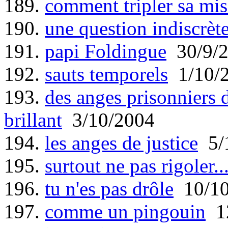
189.
comment tripler sa mis
190.
une question indiscrèt
191.
papi Foldingue
30/9/
192.
sauts temporels
1/10/
193.
des anges prisonniers d
brillant
3/10/2004
194.
les anges de justice
5/
195.
surtout ne pas rigoler..
196.
tu n'es pas drôle
10/10
197.
comme un pingouin
12