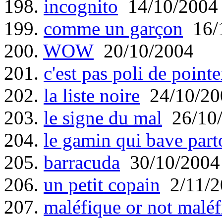
198.
incognito
14/10/2004
199.
comme un garçon
16/
200.
WOW
20/10/2004
201.
c'est pas poli de point
202.
la liste noire
24/10/20
203.
le signe du mal
26/10
204.
le gamin qui bave part
205.
barracuda
30/10/2004
206.
un petit copain
2/11/2
207.
maléfique or not maléf