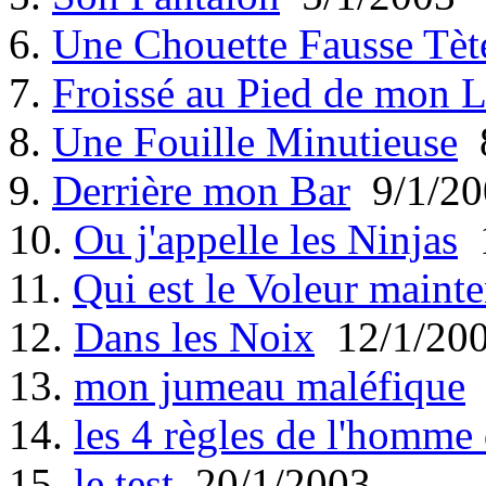
6.
Une Chouette Fausse Tèt
7.
Froissé au Pied de mon L
8.
Une Fouille Minutieuse
8
9.
Derrière mon Bar
9/1/20
10.
Ou j'appelle les Ninjas
1
11.
Qui est le Voleur mainte
12.
Dans les Noix
12/1/20
13.
mon jumeau maléfique
14.
les 4 règles de l'homme
15.
le test
20/1/2003