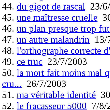
44.
du gigot de rascal
23/6
45.
une maîtresse cruelle
30
46.
un plan presque trop fut
47.
un autre malandrin
13/7
48.
l'orthographe correcte d'
49.
ce truc
23/7/2003
50.
la mort fait moins mal q
cru...
26/7/2003
51.
ma véritable identité
30
52.
le fracasseur 5000
7/8/