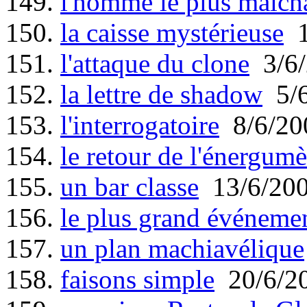
149.
l'homme le plus malc
150.
la caisse mystérieuse
1
151.
l'attaque du clone
3/6/
152.
la lettre de shadow
5/6
153.
l'interrogatoire
8/6/20
154.
le retour de l'énergum
155.
un bar classe
13/6/20
156.
le plus grand événemen
157.
un plan machiavélique
158.
faisons simple
20/6/2