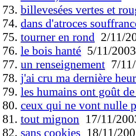
73.
billevesées vertes et ro
74.
dans d'atroces souffranc
75.
tourner en rond
2/11/2
76.
le bois hanté
5/11/2003
77.
un renseignement
7/11/
78.
j'ai cru ma dernière heu
79.
les humains ont goût de
80.
ceux qui ne vont nulle p
81.
tout mignon
17/11/200
82.
sans cookies
18/11/200