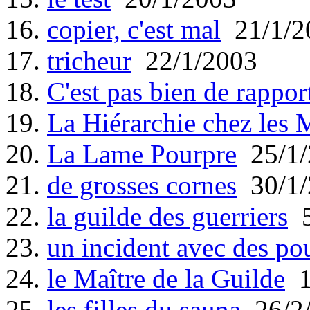
16.
copier, c'est mal
21/1/2
17.
tricheur
22/1/2003
18.
C'est pas bien de rappor
19.
La Hiérarchie chez les 
20.
La Lame Pourpre
25/1/
21.
de grosses cornes
30/1/
22.
la guilde des guerriers
5
23.
un incident avec des po
24.
le Maître de la Guilde
1
25.
les filles du sauna
26/2