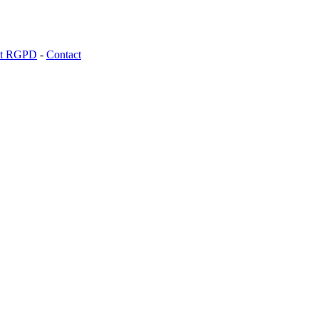
 et RGPD
-
Contact