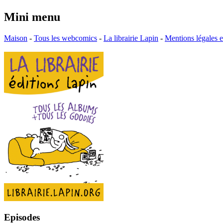
Mini menu
Maison
-
Tous les webcomics
-
La librairie Lapin
-
Mentions légales
Episodes