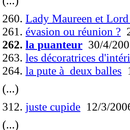
(...)
260.
Lady Maureen et Lord 
261.
évasion ou réunion ?
2
262.
la puanteur
30/4/200
263.
les décoratrices d'intér
264.
la pute à deux balles
1
(...)
312.
juste cupide
12/3/200
(...)